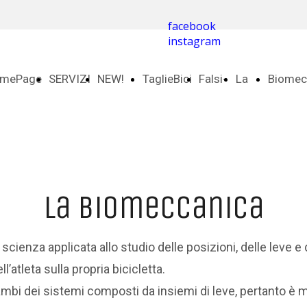
facebook
instagram
mePage
SERVIZI
NEW!
TaglieBici
Falsi-
La
Biomec
e-Bike
Miti
Sella
la biomeccanica
scienza applicata allo studio delle posizioni, delle leve e
l’atleta sulla propria bicicletta.
trambi dei sistemi composti da insiemi di leve, pertanto è