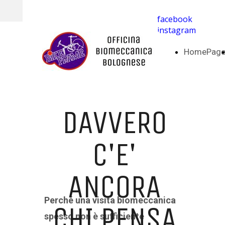
facebook
instagram
HomePag
DAVVERO
C'E'
ANCORA
Perché una visita biomeccanica
CHI PENSA
spesso non è sufficiente