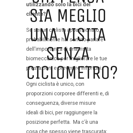
utilizzando solo la bici del
SIA MEGLIO
cliente?
UNA VISITA
Se sei un ciclista appassionato,
probabilmente hai sentito parlare
SENZA
dell'importanza di una visita
biomeccanica per migliorare le tue
CICLOMETRO?
prestazioni e prevenire infortuni.
Ogni ciclista è unico, con
proporzioni corporee differenti e, di
conseguenza, diverse misure
ideali di bici, per raggiungere la
posizione perfetta. Ma c'è una
cosa che spesso viene trascurata: